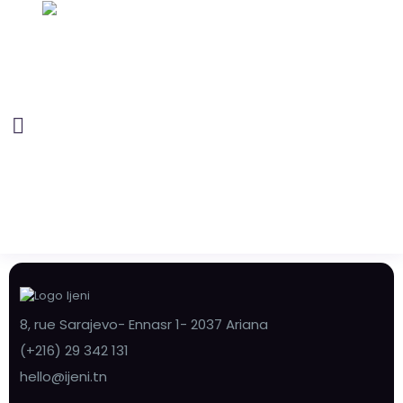
8, rue Sarajevo- Ennasr 1- 2037 Ariana
(+216) 29 342 131
hello@ijeni.tn