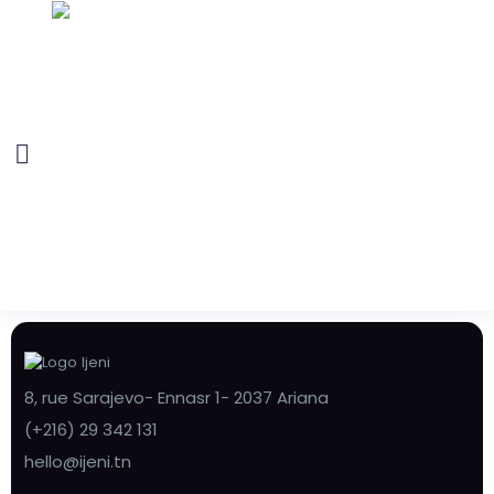
8, rue Sarajevo- Ennasr 1- 2037 Ariana
(+216) 29 342 131
hello@ijeni.tn