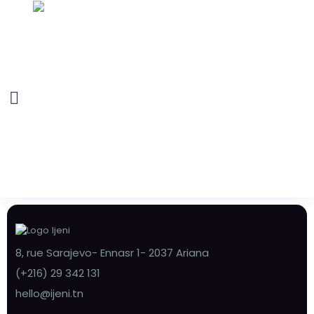
8, rue Sarajevo- Ennasr 1- 2037 Ariana
(+216) 29 342 131
hello@ijeni.tn