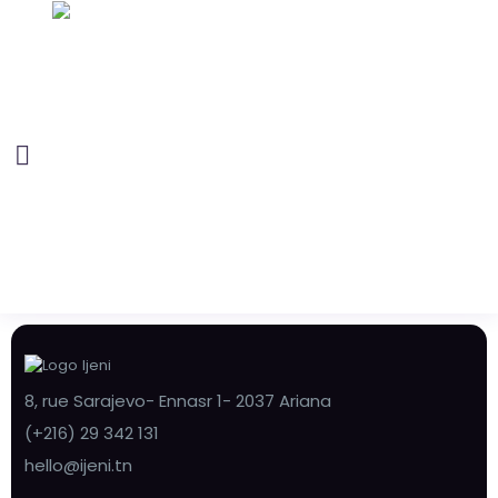
8, rue Sarajevo- Ennasr 1- 2037 Ariana
(+216) 29 342 131
hello@ijeni.tn