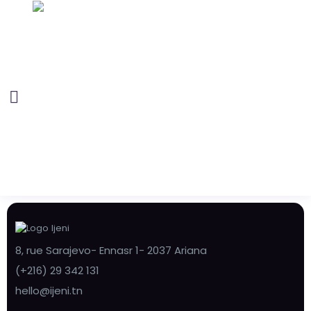
8, rue Sarajevo- Ennasr 1- 2037 Ariana
(+216) 29 342 131
hello@ijeni.tn