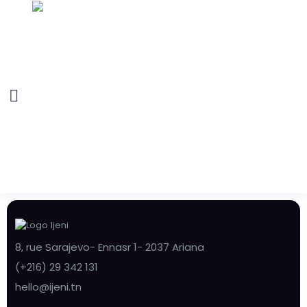
8, rue Sarajevo- Ennasr 1- 2037 Ariana
(+216) 29 342 131
hello@ijeni.tn