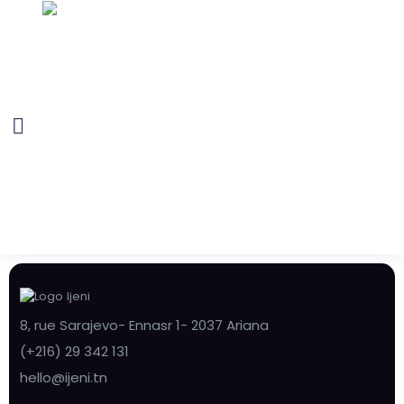
8, rue Sarajevo- Ennasr 1- 2037 Ariana
(+216) 29 342 131
hello@ijeni.tn