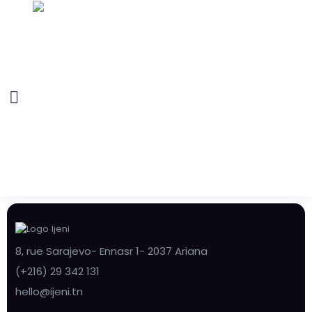
8, rue Sarajevo- Ennasr 1- 2037 Ariana
(+216) 29 342 131
hello@ijeni.tn