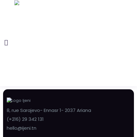
8, rue Sarajevo- Ennasr 1- 2037 Ariana
(+216) 29 342 131
hello@ijeni.tn