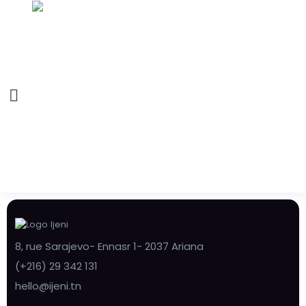
8, rue Sarajevo- Ennasr 1- 2037 Ariana
(+216) 29 342 131
hello@ijeni.tn