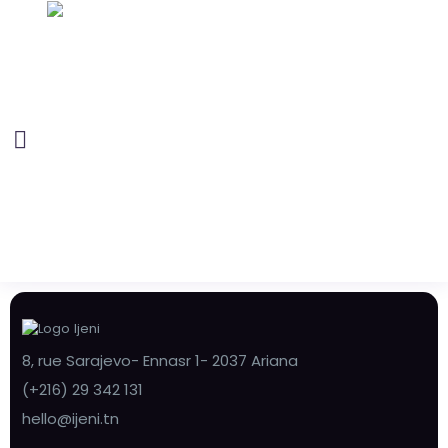
8, rue Sarajevo- Ennasr 1- 2037 Ariana
(+216) 29 342 131
hello@ijeni.tn