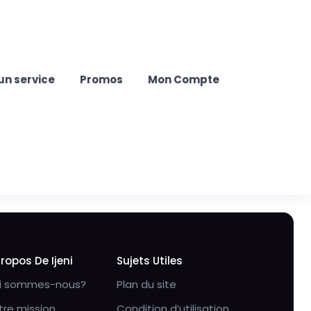
un service
Promos
Mon Compte
Propos De Ijeni
Sujets Utiles
i sommes-nous?
Plan du site
tre mission
Condition d’utilisation