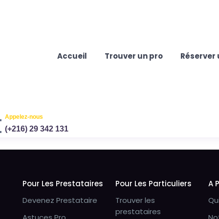
Accueil
Trouver un pro
Réserver 
Appelez-nous
(+216) 29 342 131
Pour Les Prestataires
Pour Les Particuliers
A 
Devenez Prestataire
Trouver les
Qu
prestataires
Astuces Pro
No