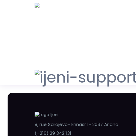
8, rue Sarajevo- Ennasr 1- 2037 Ariana
(+216) 29 342 131