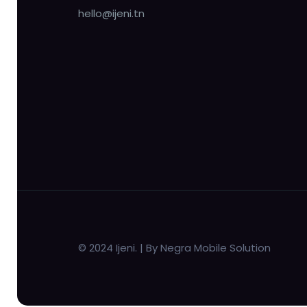
hello@ijeni.tn
© 2024 Ijeni. | By Negra Mobile Solution