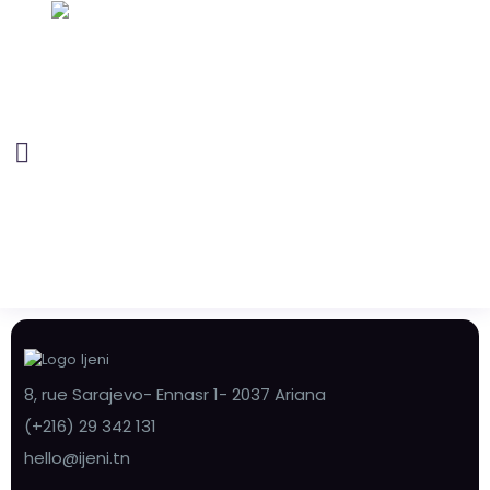
8, rue Sarajevo- Ennasr 1- 2037 Ariana
(+216) 29 342 131
hello@ijeni.tn