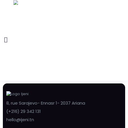
8, rue Sarajevo- Ennasr 1- 2037 Ariana
(+216) 29 342 131
hello@ijeni.tn