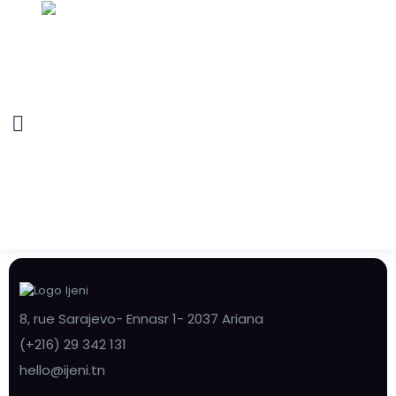
8, rue Sarajevo- Ennasr 1- 2037 Ariana
(+216) 29 342 131
hello@ijeni.tn