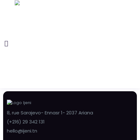
8, rue Sarajevo- Ennasr 1- 2037 Ariana
(+216) 29 342 131
hello@ijeni.tn