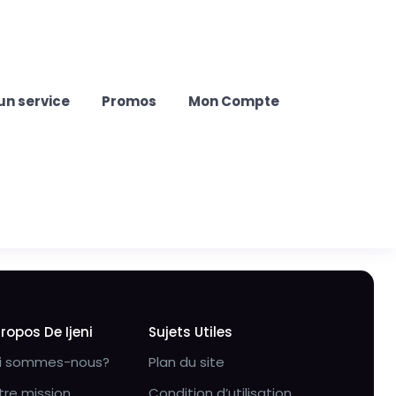
un service
Promos
Mon Compte
Propos De Ijeni
Sujets Utiles
i sommes-nous?
Plan du site
tre mission
Condition d’utilisation