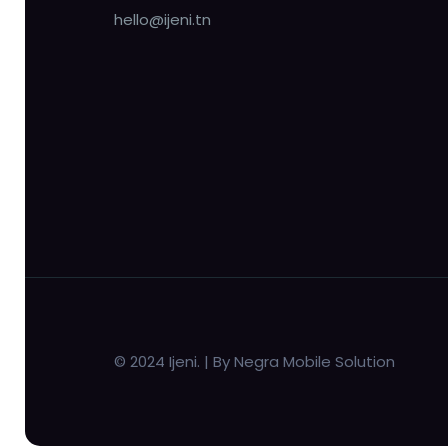
hello@ijeni.tn
© 2024 Ijeni. | By Negra Mobile Solution