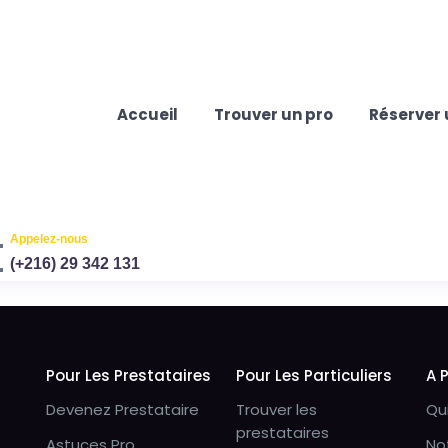
Accueil
Trouver un pro
Réserver 
Appelez-nous
(+216) 29 342 131
Pour Les Prestataires
Pour Les Particuliers
A 
Devenez Prestataire
Trouver les
Qu
prestataires
Astuces Pro
No