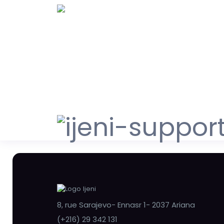
8, rue Sarajevo- Ennasr 1- 2037 Ariana
(+216) 29 342 131