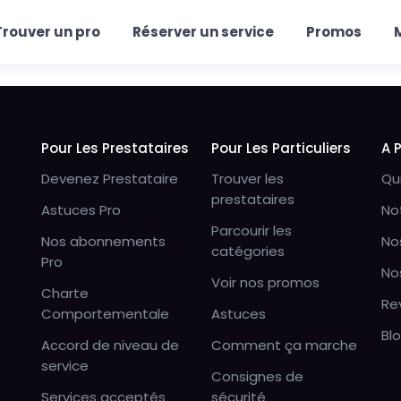
Trouver un pro
Réserver un service
Promos
Pour Les Prestataires
Pour Les Particuliers
A 
Devenez Prestataire
Trouver les
Qu
prestataires
Astuces Pro
No
Parcourir les
Nos abonnements
No
catégories
Pro
No
Voir nos promos
Charte
Re
Comportementale
Astuces
Bl
Accord de niveau de
Comment ça marche
service
Consignes de
Services acceptés
sécurité