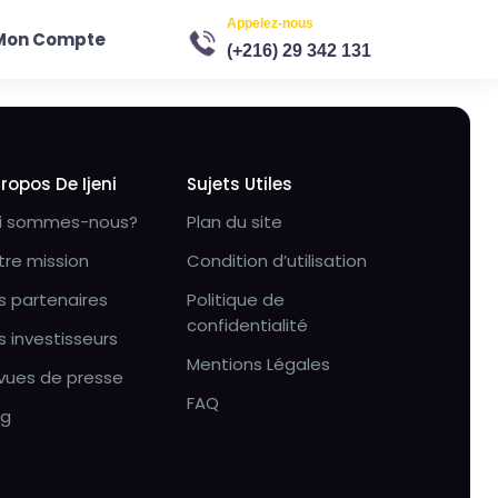
Appelez-nous
Mon Compte
(+216) 29 342 131
Propos De Ijeni
Sujets Utiles
i sommes-nous?
Plan du site
tre mission
Condition d’utilisation
s partenaires
Politique de
confidentialité
s investisseurs
Mentions Légales
vues de presse
FAQ
og