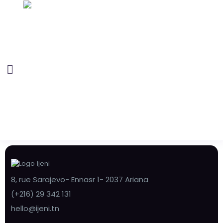
8, rue Sarajevo- Ennasr 1- 2037 Ariana
(+216) 29 342 131
hello@ijeni.tn