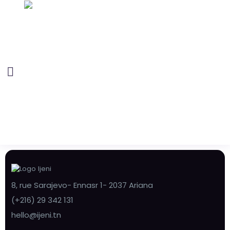
8, rue Sarajevo- Ennasr 1- 2037 Ariana
(+216) 29 342 131
hello@ijeni.tn