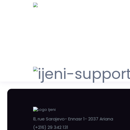
8, rue Sarajevo- Ennasr 1- 2037 Ariana
(+216) 29 342 131