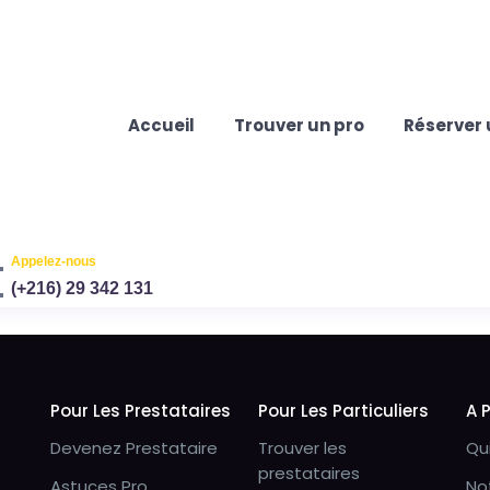
Accueil
Trouver un pro
Réserver 
Appelez-nous
(+216) 29 342 131
Pour Les Prestataires
Pour Les Particuliers
A 
Devenez Prestataire
Trouver les
Qu
prestataires
Astuces Pro
No