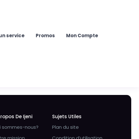
un service
Promos
Mon Compte
Propos De Ijeni
Sujets Utiles
i sommes-nous?
Plan du site
tre mission
Condition d’utilisation