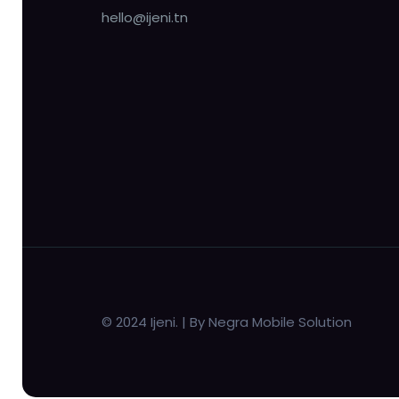
hello@ijeni.tn
© 2024 Ijeni. | By Negra Mobile Solution