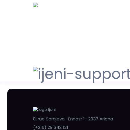
8, rue Sarajevo- Ennasr 1- 2037 Ariana
(+216) 29 342 131