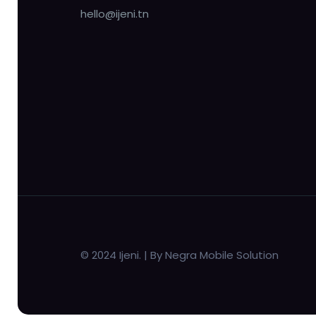
hello@ijeni.tn
© 2024 Ijeni. | By Negra Mobile Solution