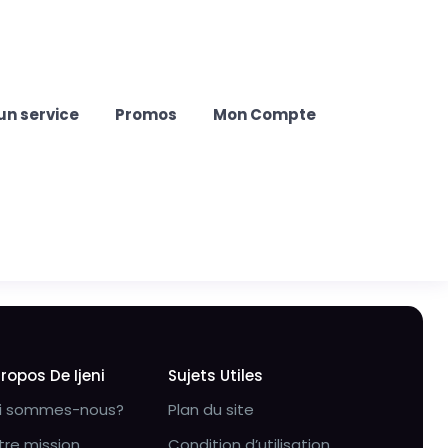
un service
Promos
Mon Compte
Propos De Ijeni
Sujets Utiles
i sommes-nous?
Plan du site
tre mission
Condition d’utilisation