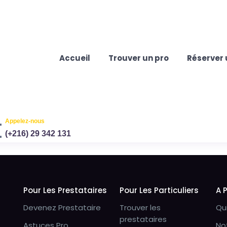
Accueil
Trouver un pro
Réserver 
Appelez-nous
(+216) 29 342 131
Pour Les Prestataires
Pour Les Particuliers
A 
Devenez Prestataire
Trouver les
Qu
prestataires
Astuces Pro
No