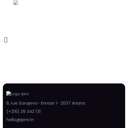
8, rue Sarajevo- Ennasr 1- 2037 Ariana
(+216) 29 342 131
hello@ijeni.tn