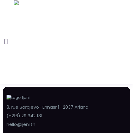
8, rue Sarajevo- Ennasr 1- 2037 Ariana
(+216) 29 342 131
hello@ijeni.tn