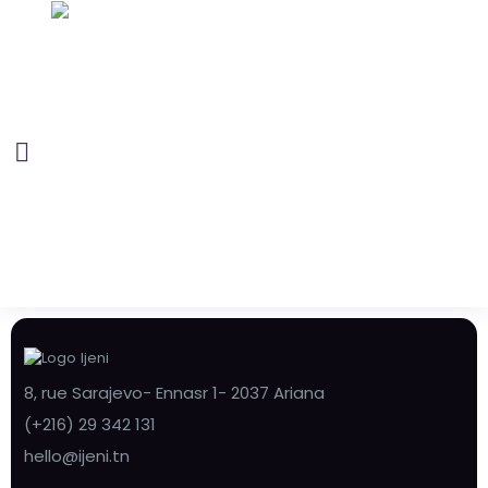
8, rue Sarajevo- Ennasr 1- 2037 Ariana
(+216) 29 342 131
hello@ijeni.tn