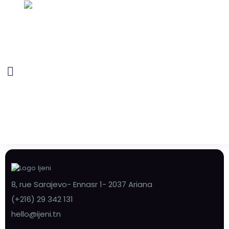
8, rue Sarajevo- Ennasr 1- 2037 Ariana
(+216) 29 342 131
hello@ijeni.tn