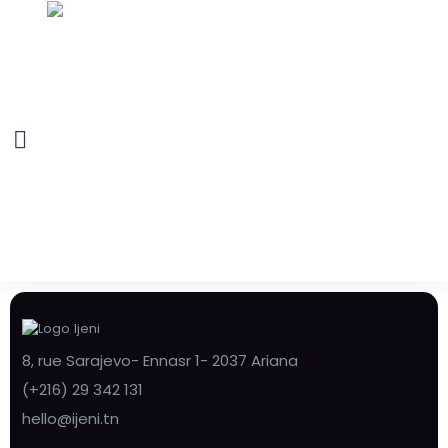
8, rue Sarajevo- Ennasr 1- 2037 Ariana
(+216) 29 342 131
hello@ijeni.tn