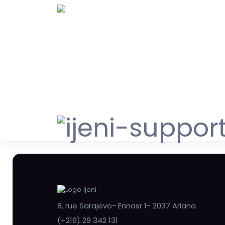
8, rue Sarajevo- Ennasr 1- 2037 Ariana
(+216) 29 342 131