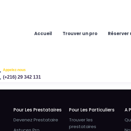
Accueil
Trouver un pro
Réserver 
Appelez-nous
(+216) 29 342 131
Pour Les Prestataires
Pour Les Particuliers
A 
Devenez Prestataire
Trouver les
Qu
prestataires
Astuces Pro
No