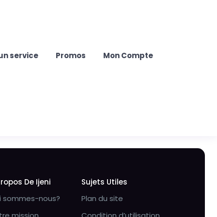
un service
Promos
Mon Compte
Propos De Ijeni
Sujets Utiles
i sommes-nous?
Plan du site
tre mission
Condition d’utilisation