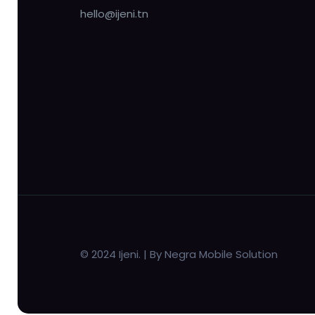
hello@ijeni.tn
© 2024 Ijeni. | By Negra Mobile Solution