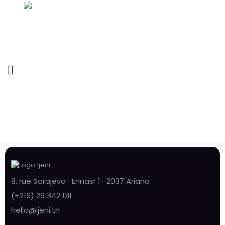
8, rue Sarajevo- Ennasr 1- 2037 Ariana
(+216) 29 342 131
hello@ijeni.tn