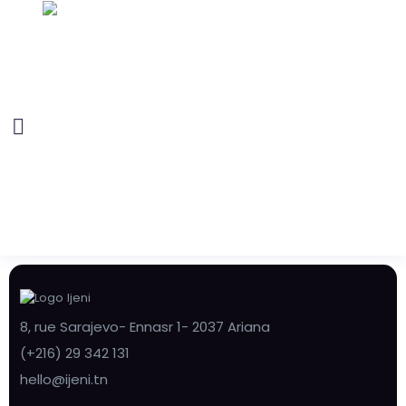
8, rue Sarajevo- Ennasr 1- 2037 Ariana
(+216) 29 342 131
hello@ijeni.tn