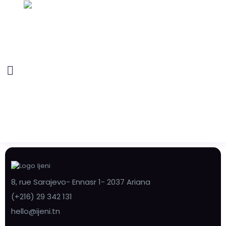
8, rue Sarajevo- Ennasr 1- 2037 Ariana
(+216) 29 342 131
hello@ijeni.tn