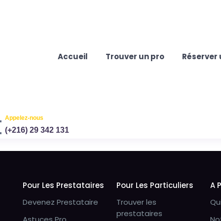
Accueil
Trouver un pro
Réserver 
Appelez-nous
(+216) 29 342 131
Pour Les Prestataires
Pour Les Particuliers
A 
Devenez Prestataire
Trouver les
Qu
prestataires
Astuces Pro
No