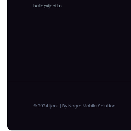
hello@ijeni.tn
© 2024 Ijeni. | By Negra Mobile Solution