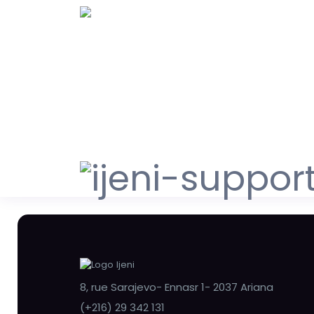
8, rue Sarajevo- Ennasr 1- 2037 Ariana
(+216) 29 342 131