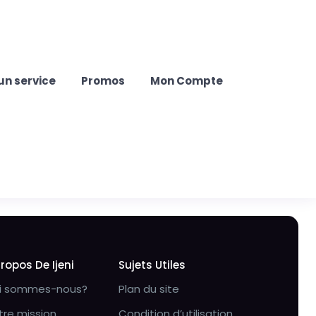
un service
Promos
Mon Compte
Propos De Ijeni
Sujets Utiles
i sommes-nous?
Plan du site
tre mission
Condition d’utilisation