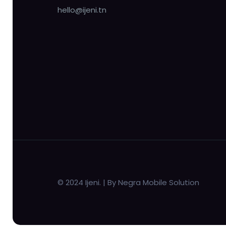
hello@ijeni.tn
© 2024 Ijeni. | By Negra Mobile Solution