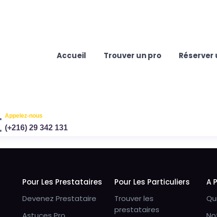
Accueil
Trouver un pro
Réserver 
Appelez-nous
(+216) 29 342 131
Pour Les Prestataires
Pour Les Particuliers
A 
Devenez Prestataire
Trouver les
Qu
prestataires
Astuces Pro
No