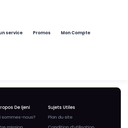
un service
Promos
Mon Compte
Propos De Ijeni
Sujets Utiles
i sommes-nous?
Plan du site
tre mission
Condition d’utilisation