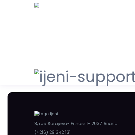
8, rue Sarajevo- Ennasr 1- 2037 Ariana
(+216) 29 342 131