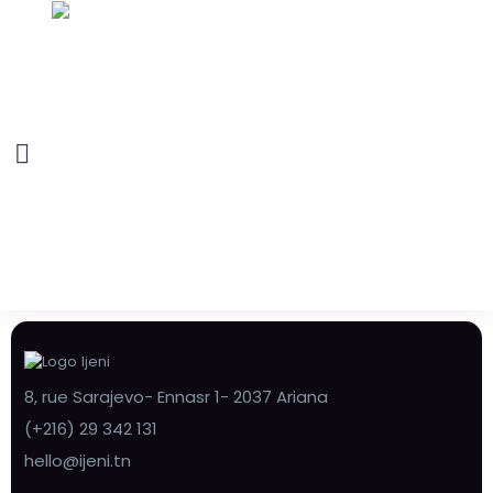
8, rue Sarajevo- Ennasr 1- 2037 Ariana
(+216) 29 342 131
hello@ijeni.tn