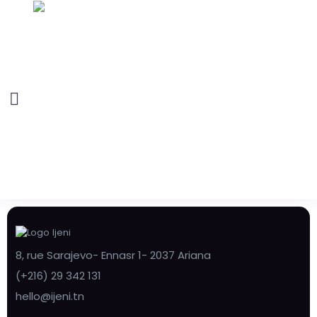
8, rue Sarajevo- Ennasr 1- 2037 Ariana
(+216) 29 342 131
hello@ijeni.tn