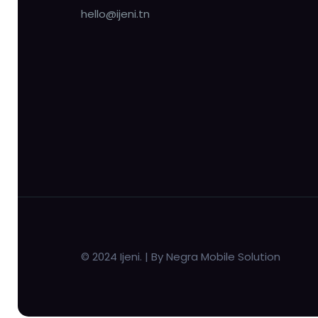
hello@ijeni.tn
© 2024 Ijeni. | By Negra Mobile Solution