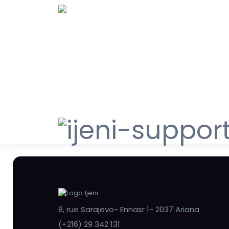
8, rue Sarajevo- Ennasr 1- 2037 Ariana
(+216) 29 342 131