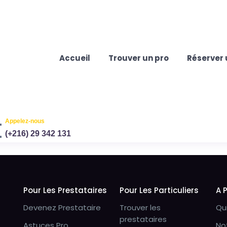
Accueil
Trouver un pro
Réserver 
Appelez-nous
(+216) 29 342 131
Pour Les Prestataires
Pour Les Particuliers
A 
Devenez Prestataire
Trouver les
Qu
prestataires
Astuces Pro
No