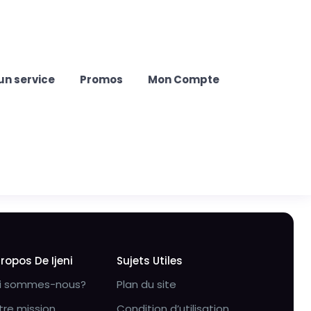
un service
Promos
Mon Compte
Propos De Ijeni
Sujets Utiles
i sommes-nous?
Plan du site
tre mission
Condition d’utilisation