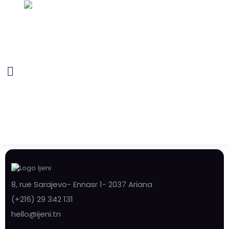
8, rue Sarajevo- Ennasr 1- 2037 Ariana
(+216) 29 342 131
hello@ijeni.tn