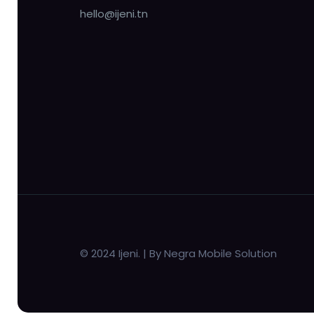
hello@ijeni.tn
© 2024 Ijeni. | By Negra Mobile Solution