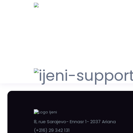
8, rue Sarajevo- Ennasr 1- 2037 Ariana
(+216) 29 342 131