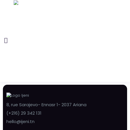
8, rue Sarajevo- Ennasr 1- 2037 Ariana
(+216) 29 342 131
hello@ijeni.tn