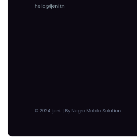
hello@ijeni.tn
© 2024 Ijeni. | By Negra Mobile Solution