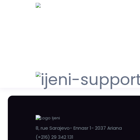
8, rue Sarajevo- Ennasr 1- 2037 Ariana
(+216) 29 342 131