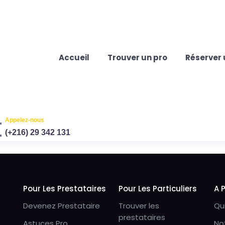
Accueil
Trouver un pro
Réserver 
Appelez-nous
(+216) 29 342 131
Pour Les Prestataires
Pour Les Particuliers
A 
Devenez Prestataire
Trouver les
Qu
prestataires
Astuces Pro
No