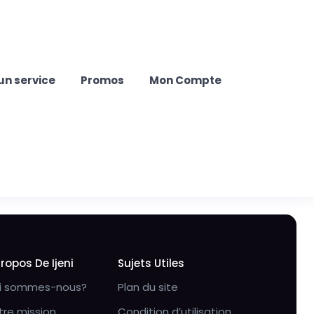
un service
Promos
Mon Compte
Propos De Ijeni
Sujets Utiles
i sommes-nous?
Plan du site
tre mission
Condition d’utilisation