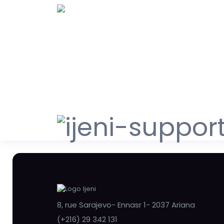
8, rue Sarajevo- Ennasr 1- 2037 Ariana
(+216) 29 342 131