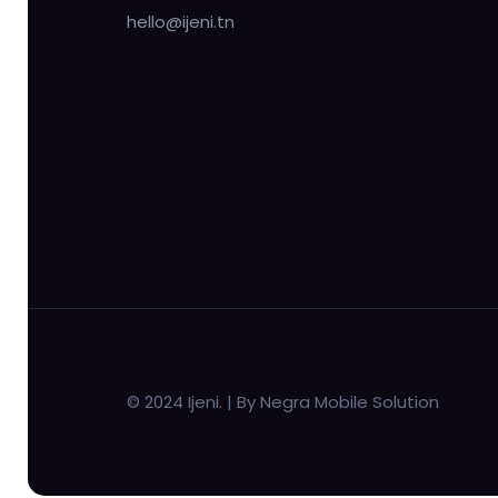
hello@ijeni.tn
© 2024 Ijeni. | By Negra Mobile Solution