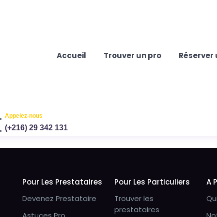
Accueil
Trouver un pro
Réserver 
Appelez-nous
(+216) 29 342 131
Pour Les Prestataires
Pour Les Particuliers
A 
Devenez Prestataire
Trouver les
Qu
prestataires
Astuces Pro
No