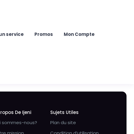
un service
Promos
Mon Compte
Propos De Ijeni
Sujets Utiles
i sommes-nous?
Plan du site
tre mission
Condition d’utilisation