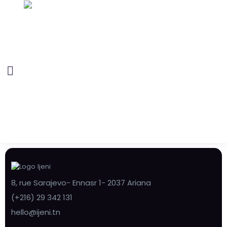
8, rue Sarajevo- Ennasr 1- 2037 Ariana
(+216) 29 342 131
hello@ijeni.tn