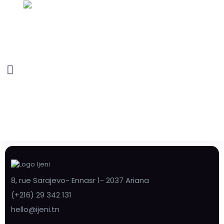
8, rue Sarajevo- Ennasr 1- 2037 Ariana
(+216) 29 342 131
hello@ijeni.tn