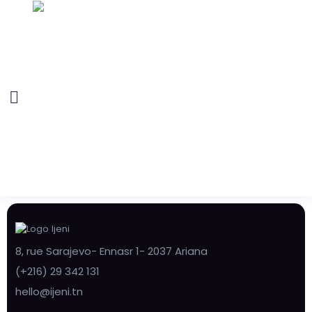
8, rue Sarajevo- Ennasr 1- 2037 Ariana
(+216) 29 342 131
hello@ijeni.tn