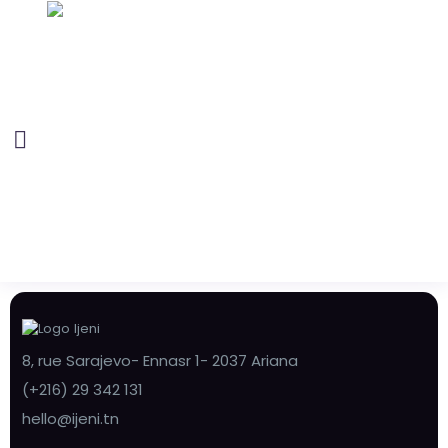
8, rue Sarajevo- Ennasr 1- 2037 Ariana
(+216) 29 342 131
hello@ijeni.tn