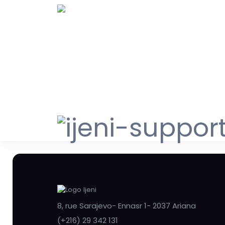
8, rue Sarajevo- Ennasr 1- 2037 Ariana
(+216) 29 342 131