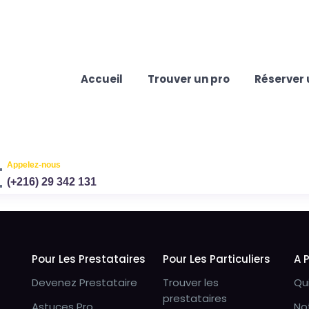
Accueil
Trouver un pro
Réserver 
Appelez-nous
(+216) 29 342 131
Pour Les Prestataires
Pour Les Particuliers
A 
Devenez Prestataire
Trouver les
Qu
prestataires
Astuces Pro
No