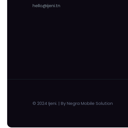
hello@ijeni.tn
© 2024 Ijeni. | By Negra Mobile Solution