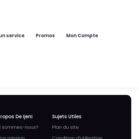
un service
Promos
Mon Compte
Propos De Ijeni
Sujets Utiles
i sommes-nous?
Plan du site
tre mission
Condition d’utilisation