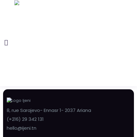
8, rue Sarajevo- Ennasr 1- 2037 Ariana
(+216) 29 342 131
hello@ijeni.tn