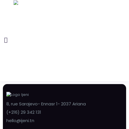
8, rue Sarajevo- Ennasr 1- 2037 Ariana
(+216) 29 342 131
hello@ijeni.tn