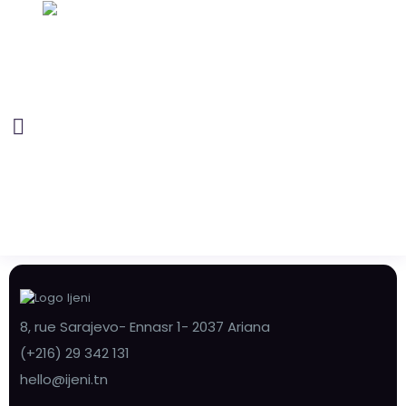
8, rue Sarajevo- Ennasr 1- 2037 Ariana
(+216) 29 342 131
hello@ijeni.tn