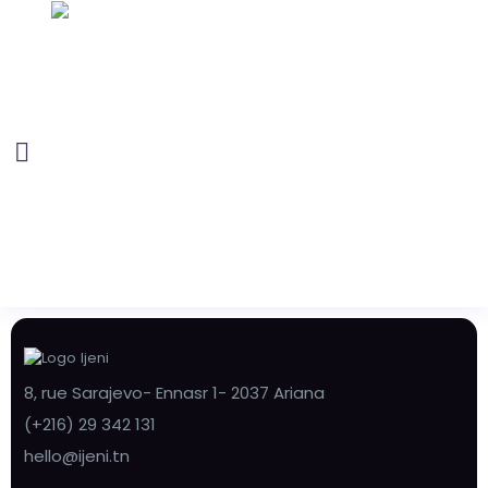
8, rue Sarajevo- Ennasr 1- 2037 Ariana
(+216) 29 342 131
hello@ijeni.tn